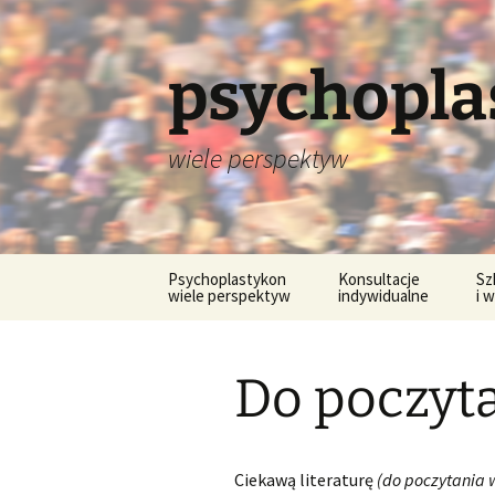
psychopla
wiele perspektyw
Przejdź
Psychoplastykon
Konsultacje
Sz
do
wiele perspektyw
indywidualne
i 
treści
Konsultacje on-line
Te
sz
Do poczyt
Na
te
Ad
Ciekawą literaturę
(do poczytania 
wa