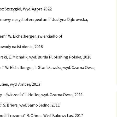
usz Szczygieł, Wyd. Agora 2022
kolenia wyjazdowe
Ważne jest zrobić sobie
przerwę! Weekend
Rozmowy z psychoterapeutami” Justyna Dąbrowska,
szkoleniowo–
relaksacyjny dla lekarzy
m” W. Eichelberger, zwierciadlo.pl
Dowody na istnienie, 2018
ski, E. Michalik, wyd. Burda Publishing Polska, 2016
” W. Eichelberger, I . Stanisławska, wyd. Czarna Owca,
aulieu, wyd. Amber, 2013
– ćwiczenia” I. Holler, wyd. Czarna Owca, 2011
k” S. Briers, wyd. Samo Sedno, 2011
cji i rozumu” R. Ohme, Wyd. Bukowy Las, 2017