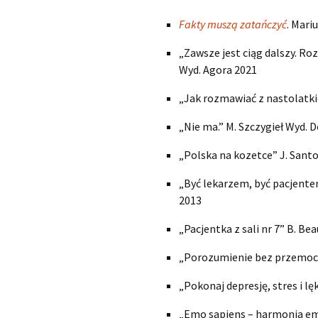
Fakty muszą zatańczyć
. Mari
Sz
„Zawsze jest ciąg dalszy. 
Wyd. Agora 2021
„Jak rozmawiać z nastolatkie
„Nie ma.” M. Szczygieł Wyd. 
„Polska na kozetce” J. Santor
„Być lekarzem, być pacjentem
2013
„Pacjentka z sali nr 7” B. Be
„Porozumienie bez przemocy 
„Pokonaj depresję, stres i lę
„Emo sapiens – harmonia emo