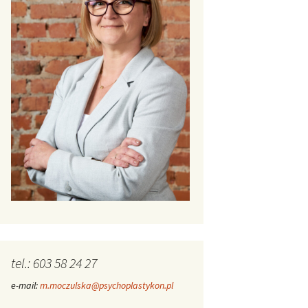
tel.: 603 58 24 27
e-mail:
m.moczulska@psychoplastykon.pl