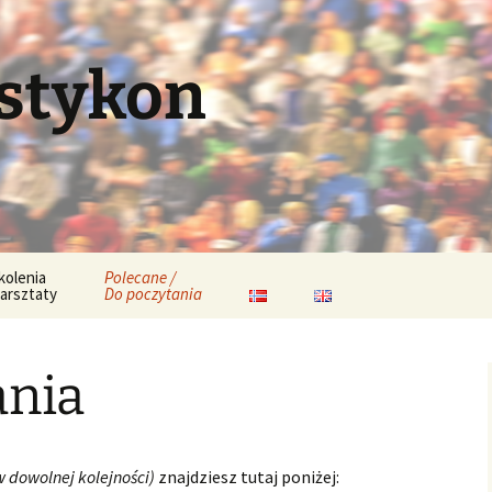
stykon
kolenia
Polecane /
warsztaty
Do poczytania
rminarz
Najbliższe szkolenia
koleń
ania
Archiwum szkoleń
jbardziej popularne
maty
resaci szkoleń i
w dowolnej kolejności)
znajdziesz tutaj poniżej:
rsztatów