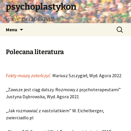
psychoplastykon
wiele perspektyw
Przejdź
Szukaj:
Menu
do
treści
Polecana literatura
Fakty muszą zatańczyć.
Mariusz Szczygieł, Wyd. Agora 2022
„Zawsze jest ciąg dalszy. Rozmowy z psychoterapeutami”
Justyna Dąbrowska, Wyd. Agora 2021
„Jak rozmawiać z nastolatkiem” W. Eichelberger,
zwierciadlo.pl